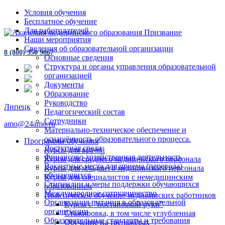
Условия обучения
Бесплатное обучение
Для работодателей
Наши мероприятия
Сведения об образовательной организации
8 (800) 350 9867
Основные сведения
Структура и органы управления образовательной
организацией
Документы
Образование
Руководство
Липецк
Педагогический состав
Сотрудники
amo@24amo.ru
Материально-техническое обеспечение и
оснащённость образовательного процесса.
Программы обучения
Доступная среда
Курсы для врачей
Финансово-хозяйственная деятельность
Курсы для среднего медицинского персонала
Вакантные места для приема (перевода)
Курсы для младшего медицинского персонала
обучающихся
Курсы для специалистов с немедицинским
Стипендии и меры поддержки обучающихся
образованием
Международное сотрудничество
Практическое обучение медицинских работников
Организация питания в образовательной
Курсы с "постановкой руки"
организации
Стажировка, в том числе углубленная
Образовательные стандарты и требования
Обучение на тренажёрах