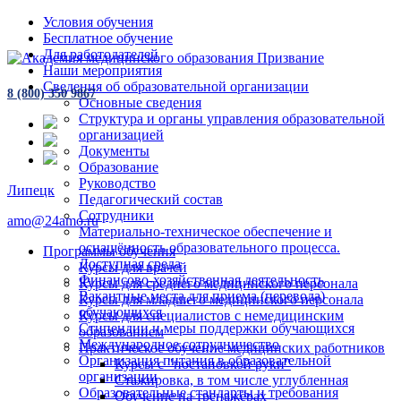
Условия обучения
Бесплатное обучение
Для работодателей
Наши мероприятия
Сведения об образовательной организации
8 (800) 350 9867
Основные сведения
Структура и органы управления образовательной
организацией
Документы
Образование
Руководство
Липецк
Педагогический состав
Сотрудники
amo@24amo.ru
Материально-техническое обеспечение и
оснащённость образовательного процесса.
Программы обучения
Доступная среда
Курсы для врачей
Финансово-хозяйственная деятельность
Курсы для среднего медицинского персонала
Вакантные места для приема (перевода)
Курсы для младшего медицинского персонала
обучающихся
Курсы для специалистов с немедицинским
Стипендии и меры поддержки обучающихся
образованием
Международное сотрудничество
Практическое обучение медицинских работников
Организация питания в образовательной
Курсы с "постановкой руки"
организации
Стажировка, в том числе углубленная
Образовательные стандарты и требования
Обучение на тренажёрах