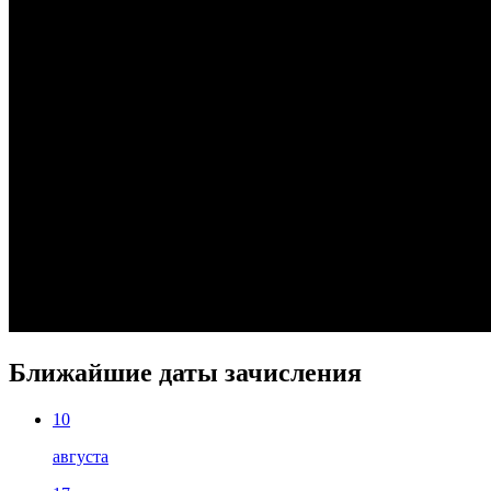
Ближайшие даты зачисления
10
августа