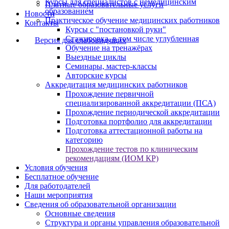
Курсы для специалистов с немедицинским
Платные образовательные услуги
образованием
Новости
Практическое обучение медицинских работников
Контакты
Курсы с "постановкой руки"
Стажировка, в том числе углубленная
Версия для слабовидящих
Обучение на тренажёрах
Выездные циклы
Семинары, мастер-классы
Авторские курсы
Аккредитация медицинских работников
Прохождение первичной
специализированной аккредитации (ПСА)
Прохождение периодической аккредитации
Подготовка портфолио для аккредитации
Подготовка аттестационной работы на
категорию
Прохождение тестов по клиническим
рекомендациям (ИОМ КР)
Условия обучения
Бесплатное обучение
Для работодателей
Наши мероприятия
Сведения об образовательной организации
Основные сведения
Структура и органы управления образовательной