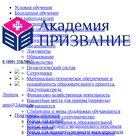
Условия обучения
Бесплатное обучение
Для работодателей
Наши мероприятия
Сведения об образовательной организации
Основные сведения
Структура и органы управления образовательной
организацией
Документы
Образование
Руководство
8 (800) 350 9867
Педагогический состав
Сотрудники
Материально-техническое обеспечение и
оснащённость образовательного процесса.
Доступная среда
Липецк
Финансово-хозяйственная деятельность
Вакантные места для приема (перевода)
amo@24amo.ru
обучающихся
Стипендии и меры поддержки обучающихся
Программы обучения
Международное сотрудничество
Курсы для врачей
Организация питания в образовательной
Курсы для среднего медицинского персонала
организации
Курсы для младшего медицинского персонала
Образовательные стандарты и требования