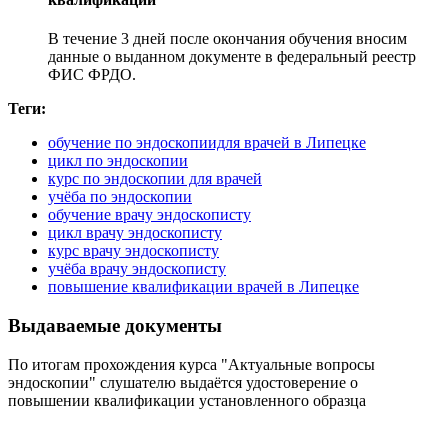
В течение 3 дней после окончания обучения вносим
данные о выданном документе в федеральный реестр
ФИС ФРДО.
Теги:
обучение по эндоскопиидля врачей в Липецке
цикл по эндоскопии
курс по эндоскопии для врачей
учёба по эндоскопии
обучение врачу эндоскописту
цикл врачу эндоскописту
курс врачу эндоскописту
учёба врачу эндоскописту
повышение квалификации врачей в Липецке
Выдаваемые документы
По итогам прохождения курса "Актуальные вопросы
эндоскопии" слушателю выдаётся удостоверение о
повышении квалификации установленного образца