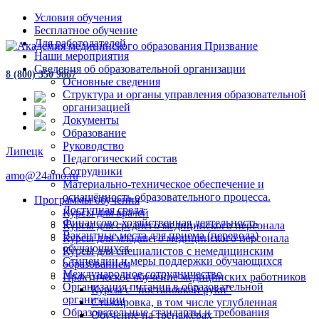
Условия обучения
Бесплатное обучение
Для работодателей
Наши мероприятия
Сведения об образовательной организации
8 (800) 350 9867
Основные сведения
Структура и органы управления образовательной
организацией
Документы
Образование
Руководство
Липецк
Педагогический состав
Сотрудники
amo@24amo.ru
Материально-техническое обеспечение и
оснащённость образовательного процесса.
Программы обучения
Доступная среда
Курсы для врачей
Финансово-хозяйственная деятельность
Курсы для среднего медицинского персонала
Вакантные места для приема (перевода)
Курсы для младшего медицинского персонала
обучающихся
Курсы для специалистов с немедицинским
Стипендии и меры поддержки обучающихся
образованием
Международное сотрудничество
Практическое обучение медицинских работников
Организация питания в образовательной
Курсы с "постановкой руки"
организации
Стажировка, в том числе углубленная
Образовательные стандарты и требования
Обучение на тренажёрах