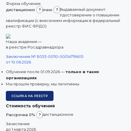
8 (800) 350 9867
Форма обучения:
Выдаваемый документ:
дистанционно
?
очно
?
amo@24amo.ru
Удостоверение о повышении
квалификации (с внесением информации в федеральный
реестр ФИС ФРДО)
ПЕРЕЙТИ НА ПОРТАЛ ДИСТАНЦИОННОГО ОБУЧЕНИЯ
Наша академия —
в реестре Росздравнадзора
Заключение № Б053-00110-00/04719605
от 10.06.2026
Обучение после 01.09.2026 —
только в таких
организациях
Мы прошли проверку, мы легитимны
ССЫЛКА НА РЕЕСТР
Стоимость обучения
дистанционное
Рассрочка 0%
?
Зачисление
до 1 марта 2026