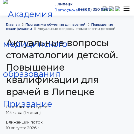
Липецк
8 (800) 350 9867
amo@24amo.ru
Программы обучения
Главная
Программы обучения для врачей
Повышение
квалификации
Актуальные вопросы стоматологии детской
Условия обучения
Актуальные вопросы
Бесплатное обучение
Для работодателей
стоматологии детской.
Наши мероприятия
Повышение
Сведения об образовательной организации
квалификации для
Новости
Контакты
врачей в Липецке
Длительность курса:
144 часа (1 месяц)
Ближайший поток:
г. Липецк,
10 августа 2026 г.
​проспект Победы, 29